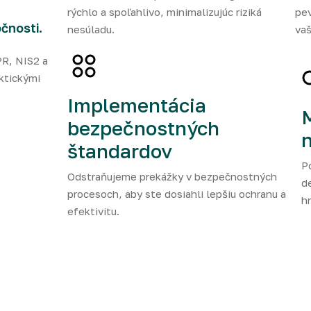
rýchlo a spoľahlivo, minimalizujúc riziká
pe
čnosti.
nesúladu.
vaš
PR, NIS2 a
ktickými
Implementácia
M
bezpečnostných
n
štandardov
P
Odstraňujeme prekážky v bezpečnostných
d
procesoch, aby ste dosiahli lepšiu ochranu a
h
efektivitu.