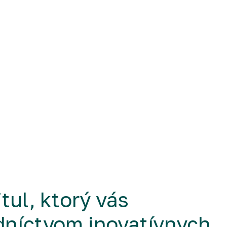
itul, ktorý vás
edníctvom inovatívnych