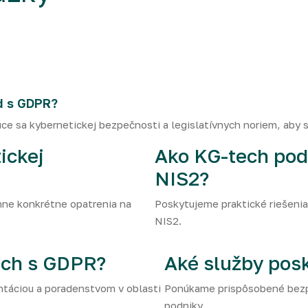
d s GDPR?
ce sa kybernetickej bezpečnosti a legislatívnych noriem, aby s
ickej
Ako KG-tech pod
NIS2?
hne konkrétne opatrenia na
Poskytujeme praktické riešenia
NIS2.
ech s GDPR?
Aké služby posk
táciou a poradenstvom v oblasti
Ponúkame prispôsobené bezpe
podniky.