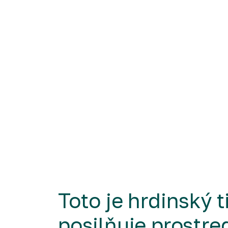
Toto je hrdinský t
posilňuje prostr