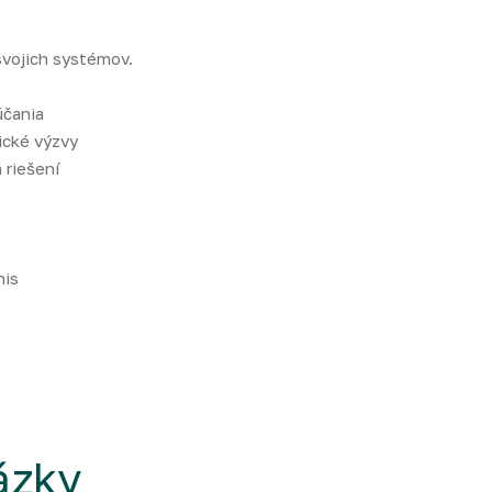
svojich systémov.
účania
ické výzvy
 riešení
nis
ázky