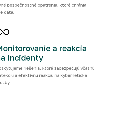
vné bezpečnostné opatrenia, ktoré chránia
e dáta.
onitorovanie a reakcia
a incidenty
oskytujeme riešenia, ktoré zabezpečujú včasnú
etekciu a efektívnu reakciu na kybernetické
rozby.